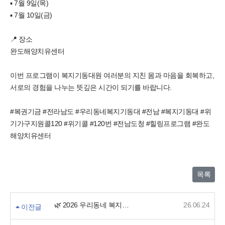
▪ 7월 9일(목)
▪ 7월 10일(금)
📍 장소
완도해양치유센터
이번 프로그램이 복지기동대원 여러분의 지친 몸과 마음을 회복하고,
서로의 경험을 나누는 뜻깊은 시간이 되기를 바랍니다.
#복권기금 #전라남도 #우리동네복지기동대 #전남 #복지기동대 #위
기가구지원콜120 #위기콜 #120번 #전남도청 #힐링프로그램 #완도
해양치유센터
목록
🌿 2026 우리동네 복지기동대 힐링프로그램
26.06.24
이전글