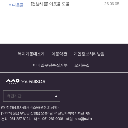
[전남새뜸] 이웃을 도울 수 있다는 것에 감사
26.06.05
다음글
복지기동대소개
이용약관
개인정보처리방침
이메일무단수집거부
오시는길
(재)전라남도사회서비스원(원장:강성휘)
[58565] 전남 무안군 삼향읍 오룡3길 22 전남사회복지회관 3층
전화 : 061-287-8124 팩스 : 061-287-9008 메일 : sos@jnwf.kr