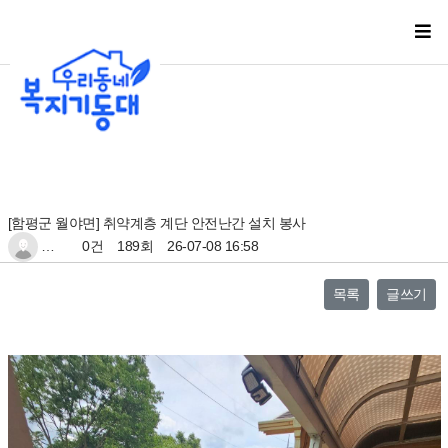
[함평군 월야면] 취약계층 계단 안전난간 설치 봉사
…
0건
189회
26-07-08 16:58
목록
글쓰기