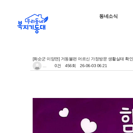
동네소식
[화순군 이양면] 거동불편 어르신 가정방문 생활실태 확인
…
0건
456회
26-06-03 06:21