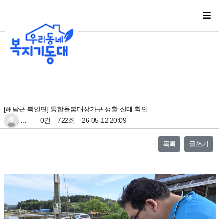
[해남군 북일면] 통합돌봄대상가구 생활 실태 확인
…
0건
722회
26-05-12 20:09
목록
글쓰기