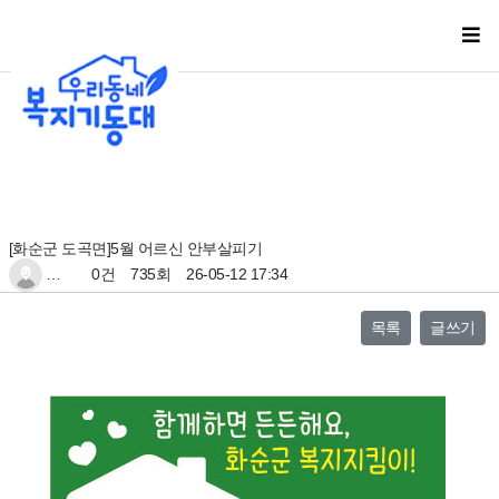
[화순군 도곡면]5월 어르신 안부살피기
…
0건
735회
26-05-12 17:34
목록
글쓰기