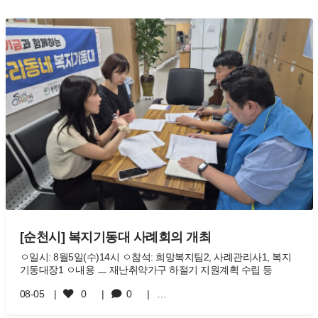
[순천시] 복지기동대 사례회의 개최
ㅇ일시: 8월5일(수)14시 ㅇ참석: 희망복지팀2, 사례관리사1, 복지
기동대장1 ㅇ내용 ㅡ 재난취약가구 하절기 지원계획 수립 등
08-05
0
0
…