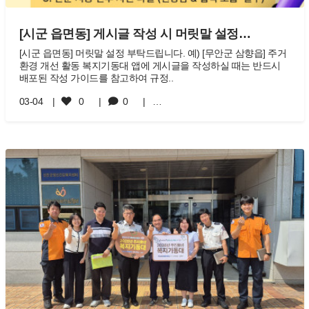
[시군 읍면동] 게시글 작성 시 머릿말 설정…
[시군 읍면동] 머릿말 설정 부탁드립니다. 예) [무안군 삼향읍] 주거
환경 개선 활동 복지기동대 앱에 게시글을 작성하실 때는 반드시
배포된 작성 가이드를 참고하여 규정..
03-04
0
0
…