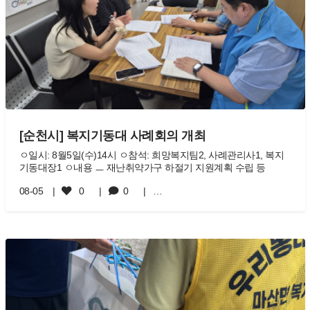
[순천시] 복지기동대 사례회의 개최
ㅇ일시: 8월5일(수)14시 ㅇ참석: 희망복지팀2, 사례관리사1, 복지
기동대장1 ㅇ내용 ㅡ 재난취약가구 하절기 지원계획 수립 등
08-05
0
0
…