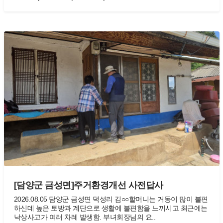
[담양군 금성면]주거환경개선 사전답사
2026.08.05 담양군 금성면 덕성리 김○○할머니는 거동이 많이 불편
하신데 높은 토방과 계단으로 생활에 불편함을 느끼시고 최근에는
낙상사고가 여러 차례 발생함. 부녀회장님의 요..