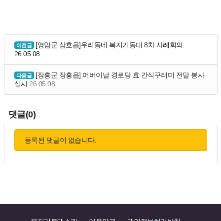
[영암군 삼호읍]우리동네 복지기동대 8차 사례회의
이전글
26.05.08
[장흥군 장흥읍] 어버이날 경로당 효 간식꾸러미 전달 봉사
다음글
실시
26.05.08
댓글(0)
등록된 댓글이 없습니다.